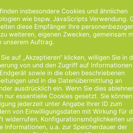
ür Qualität „Made in Germany“. Nur die besten, funktionalsten und
cht zuletzt dank dieses hohen Anspruchs kennt fast jeder Lehrer un
 modernsten Produktionsanlagen ein Großteil der Markenartikel he
mehr als 40 Ländern mit tausenden von Produkten beliefert werden
NOTIZBUCH-KLASSIKER